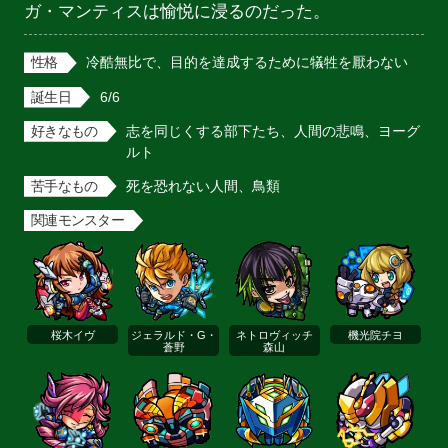
ガ・マンティスは愉悦に浸るのだった。
性格
冷酷無比で、目的を達成するために犠牲を厭わない
誕生日
6/6
好きなもの
志を同じくする部下たち、人間の悲鳴、ヨーグ
ルト
苦手なもの
死を恐れない人間、鳥類
関連モンスター
桜木イヴ
ジェラルド・G・
ネトロヴィッチ
機光院チヨ
蒼野
森山