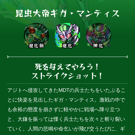
昆虫大帝ギガ・マンティス
進化前
進化
神化
死を与えてやろう！

ストライクショット！
アジトへ侵攻してきたMDTの兵士たちをいたぶるこ
とに快楽を見出したギガ・マンティス。激戦の中で
も余裕の態度を崩さずに軽やかに戦場へ降り立つ
と、大鎌を振っては慄く兵士たちを次々と斬り裂い
ていく。人間の悲鳴や命乞いが飛び交うたびに、ギ