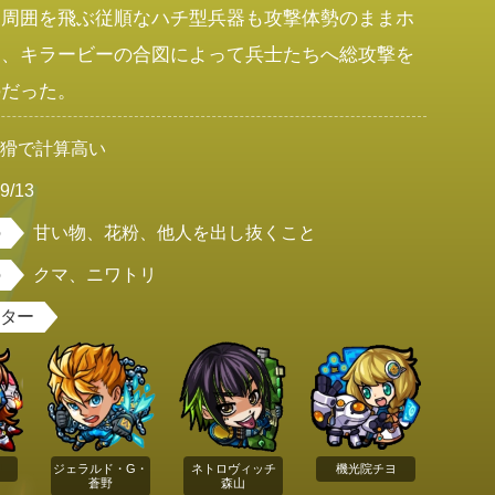
。周囲を飛ぶ従順なハチ型兵器も攻撃体勢のままホ
し、キラービーの合図によって兵士たちへ総攻撃を
のだった。
狡猾で計算高い
9/13
甘い物、花粉、他人を出し抜くこと
クマ、ニワトリ
スター
ジェラルド・G・
ネトロヴィッチ
機光院チヨ
蒼野
森山