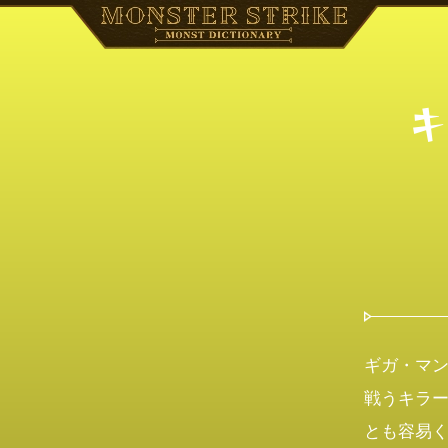
キ
ギガ・マン
戦うキラ
とも容易