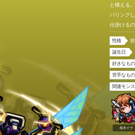
と構える
バリング
仕掛ける
性格
誕生日
好きなもの
苦手なもの
関連モン
桜木イヴ