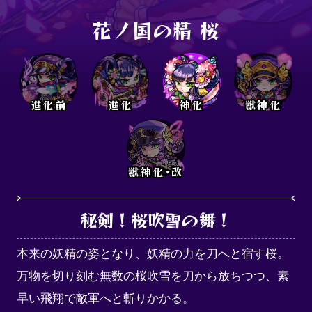
花ノ国の精 桜
進化前
進化
神化
獣神化
獣神化･改
秘剣！桜吹雪の舞！
本来の妖精の姿となり、妖精の力を刀へと宿す桜。

万物を切り刻む無数の桜吹雪を刀から放ちつつ、素
早い飛翔で敵軍へと斬りかかる。
