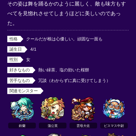
その姿は舞を踊るかのように麗しく、敵も味方もす
べてを見惚れさせてしまうほどに美しいのであっ
た。
性格
クールだが根は心優しい。頑固な一面も
誕生日
4/1
性別
女
好きなもの
熱い緑茶、塩の効いた桜餅
苦手なもの
冗談（わからずに真に受けてしまう）
関連モンスター
鈴蘭
蒲公英
雲母大佐
ビスマス中尉