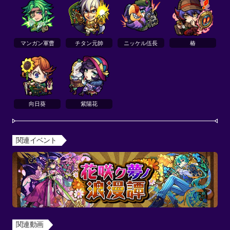
マンガン軍曹
チタン元帥
ニッケル伍長
椿
向日葵
紫陽花
関連イベント
関連動画