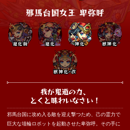
邪馬台国女王 卑弥呼
進化前
進化
神化
獣神化
獣神化･改
我が鬼道の力、

とくと味わいなさい！
邪馬台国に攻め入る敵を迎え撃つため、己の霊力で
巨大な埴輪ロボットを起動させた卑弥呼。その手に