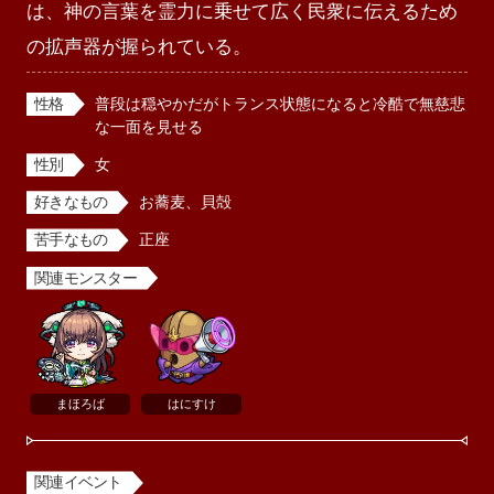
は、神の言葉を霊力に乗せて広く民衆に伝えるため
の拡声器が握られている。
性格
普段は穏やかだがトランス状態になると冷酷で無慈悲
な一面を見せる
性別
女
好きなもの
お蕎麦、貝殻
苦手なもの
正座
関連モンスター
まほろば
はにすけ
関連イベント