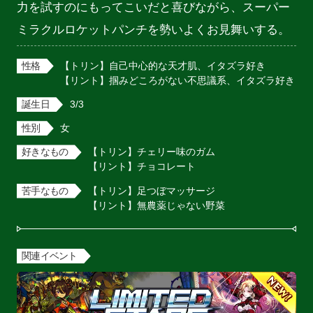
力を試すのにもってこいだと喜びながら、スーパー
ミラクルロケットパンチを勢いよくお見舞いする。
性格
【トリン】自己中心的な天才肌、イタズラ好き

【リント】掴みどころがない不思議系、イタズラ好き
誕生日
3/3
性別
女
好きなもの
【トリン】チェリー味のガム

【リント】チョコレート
苦手なもの
【トリン】足つぼマッサージ

【リント】無農薬じゃない野菜
関連イベント