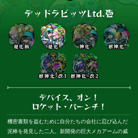
デッドラビッツLtd.壱
進化前
進化
神化
獣神化
獣神化･改1
獣神化･改2
デバイス、オン！

ロケット・パーンチ！
機密書類を盗むために自分たちの会社に忍び込んだ
泥棒を発見した二人。新開発の巨大メカアームの威