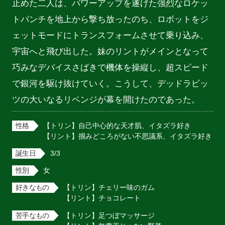
止めた二人は、パワーアップを遂げた強烈なロケッ
トパンチを地上から撃ち放ったのち、ロボットをジ
ェットモードにトランスフォームさせて乗り込み、
宇宙へと飛び出した。妹のリントがメインとなって
巧みなデバイスさばきで機体を操縦し、超スピード
で銀河を駆け抜けていく。こうして、デッドラビッ
ツの大いなるリベンジが幕を開けたのであった。
性格
【トリン】自己中心的な天才肌、イタズラ好き

【リント】掴みどころがない不思議系、イタズラ好き
誕生日
3/3
性別
女
好きなもの
【トリン】チェリー味のガム

【リント】チョコレート
苦手なもの
【トリン】足つぼマッサージ
