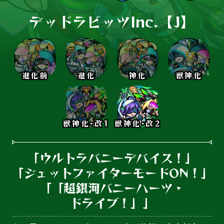
デッドラビッツInc.【J】
進化前
進化
神化
獣神化
獣神化･改1
獣神化･改2
「ウルトラバニーデバイス！」

「ジェットファイターモードON！」

「「超銀河バニーハーツ・

ドライブ！」」