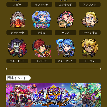
ルビー
サファイヤ
エメラルド
アメジスト
カラカラ帝
始皇帝
サロメ
イヴァン雷帝
ジル・ド・レ
トパーズ
アクアマリン
シトリン
関連イベント