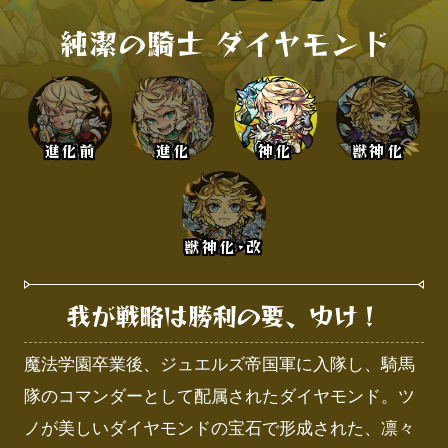
純潔の騎士 ダイヤモンド
進化前
進化
神化
獣神化
獣神化･改
我が戦略は勝利の要、ゆけ！
魔法学園卒業後、ジュエルズ帝国軍に入隊し、騎馬
隊のコマンダーとして配属されたダイヤモンド。ツ
ノが美しいダイヤモンドの宝石で形成された、凛々