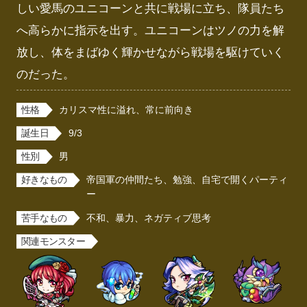
しい愛馬のユニコーンと共に戦場に立ち、隊員たち
へ高らかに指示を出す。ユニコーンはツノの力を解
放し、体をまばゆく輝かせながら戦場を駆けていく
のだった。
性格
カリスマ性に溢れ、常に前向き
誕生日
9/3
性別
男
好きなもの
帝国軍の仲間たち、勉強、自宅で開くパーティ
ー
苦手なもの
不和、暴力、ネガティブ思考
関連モンスター