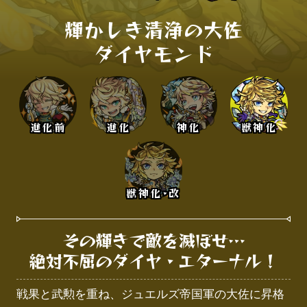
輝かしき清浄の大佐

ダイヤモンド
進化前
進化
神化
獣神化
獣神化･改
その輝きで敵を滅ぼせ…

絶対不屈のダイヤ・エターナル！
戦果と武勲を重ね、ジュエルズ帝国軍の大佐に昇格