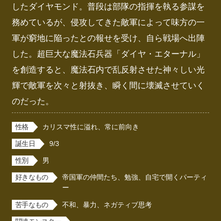
したダイヤモンド。普段は部隊の指揮を執る参謀を
務めているが、侵攻してきた敵軍によって味方の一
軍が窮地に陥ったとの報せを受け、自ら戦場へ出陣
した。超巨大な魔法石兵器「ダイヤ・エターナル」
を創造すると、魔法石内で乱反射させた神々しい光
輝で敵軍を次々と射抜き、瞬く間に壊滅させていく
のだった。
性格
カリスマ性に溢れ、常に前向き
誕生日
9/3
性別
男
好きなもの
帝国軍の仲間たち、勉強、自宅で開くパーティ
ー
苦手なもの
不和、暴力、ネガティブ思考