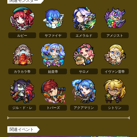
関連モンスター
ルビー
サファイヤ
エメラルド
アメジスト
カラカラ帝
始皇帝
サロメ
イヴァン雷帝
ジル・ド・レ
トパーズ
アクアマリン
シトリン
関連イベント