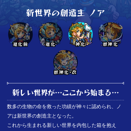
新世界の創造主 ノア
進化前
進化
神化
獣神化
獣神化･改
新しい世界が…ここから始まる…
数多の生物の命を救った功績が神々に認められ、ノ
アは新世界の創造主となった。

これから生まれる新しい世界を内包した箱を抱え