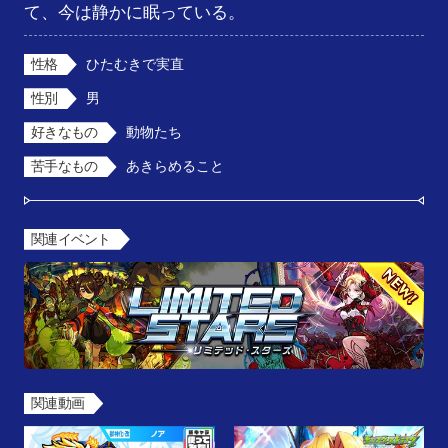
て、今は静かに眠っている。
性格
ひたむきで実直
性別
男
好きなもの
動物たち
苦手なもの
あきらめること
関連イベント
関連動画