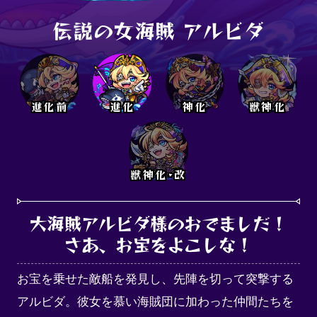
伝説の女海賊 アルビダ
進化前
進化
神化
獣神化
獣神化･改
大海賊アルビダ様のおでましだ！

さあ、お宝をよこしな！
お宝を乗せた敵船を発見し、先陣を切って突撃する
アルビダ。彼女を慕い海賊団に加わった仲間たちを