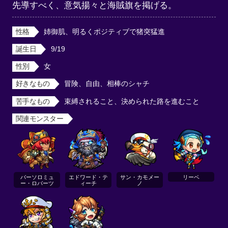
先導すべく、意気揚々と海賊旗を掲げる。
性格
姉御肌、明るくポジティブで猪突猛進
誕生日
9/19
性別
女
好きなもの
冒険、自由、相棒のシャチ
苦手なもの
束縛されること、決められた路を進むこと
関連モンスター
バーソロミュ
エドワード・テ
サン・カモメー
リーベ
ー・ロバーツ
ィーチ
ノ