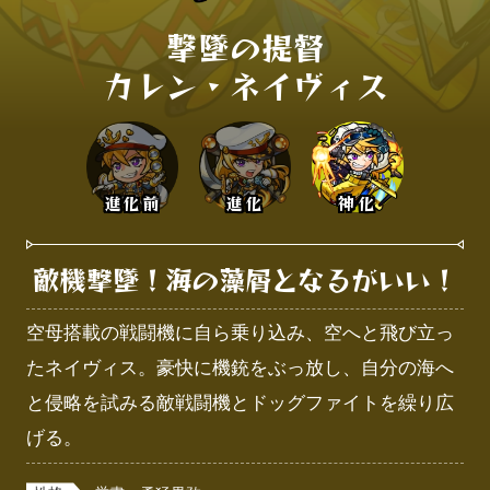
撃墜の提督

カレン・ネイヴィス
進化前
進化
神化
敵機撃墜！海の藻屑となるがいい！
空母搭載の戦闘機に自ら乗り込み、空へと飛び立っ
たネイヴィス。豪快に機銃をぶっ放し、自分の海へ
と侵略を試みる敵戦闘機とドッグファイトを繰り広
げる。