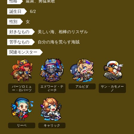
性格
厳粛、勇猛果敢
誕生日
6/2
性別
女
好きなもの
美しい海、相棒のリスザル
苦手なもの
自分の海を荒らす海賊
関連モンスター
バーソロミュ
エドワード・テ
アルビダ
サン・カモメー
ー・ロバーツ
ィーチ
ノ
リーベ
キャリック