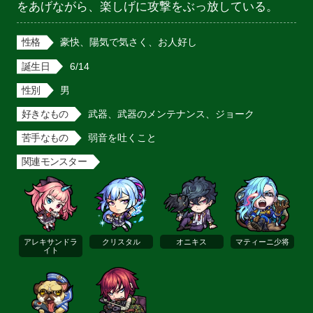
をあげながら、楽しげに攻撃をぶっ放している。
性格
豪快、陽気で気さく、お人好し
誕生日
6/14
性別
男
好きなもの
武器、武器のメンテナンス、ジョーク
苦手なもの
弱音を吐くこと
関連モンスター
アレキサンドラ
クリスタル
オニキス
マティーニ少将
イト