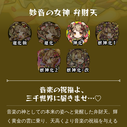
妙音の女神 弁財天
進化前
進化
神化
獣神化1
獣神化2
獣神化･改
音楽の祝福よ、

三千世界に届きませ…♡
音楽の神としての本来の姿へと覚醒した弁財天。輝
く黄金の雲に乗り、天高くより音楽の祝福を与える