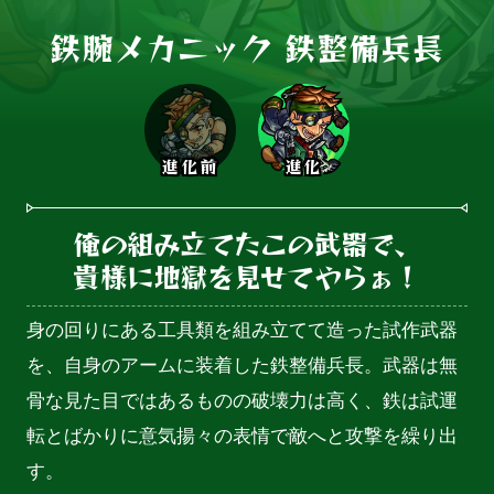
鉄腕メカニック 鉄整備兵長
進化前
進化
俺の組み立てたこの武器で、

貴様に地獄を見せてやらぁ！
身の回りにある工具類を組み立てて造った試作武器
を、自身のアームに装着した鉄整備兵長。武器は無
骨な見た目ではあるものの破壊力は高く、鉄は試運
転とばかりに意気揚々の表情で敵へと攻撃を繰り出
す。