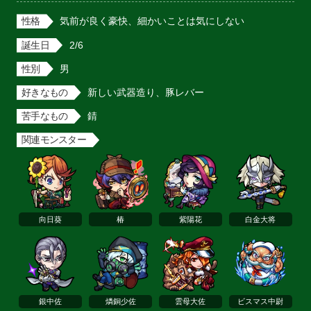
性格
気前が良く豪快、細かいことは気にしない
誕生日
2/6
性別
男
好きなもの
新しい武器造り、豚レバー
苦手なもの
錆
関連モンスター
向日葵
椿
紫陽花
白金大将
銀中佐
燐銅少佐
雲母大佐
ビスマス中尉