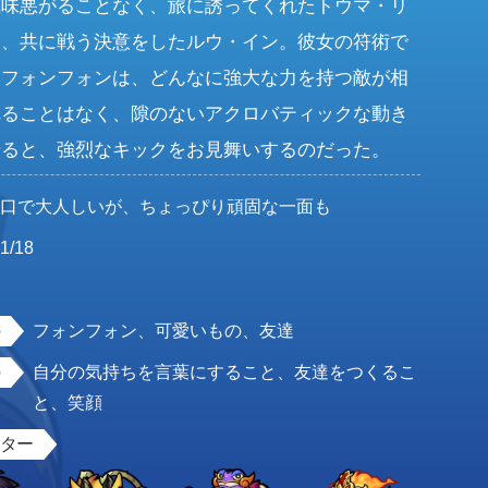
気味悪がることなく、旅に誘ってくれたトウマ・リ
し、共に戦う決意をしたルウ・イン。彼女の符術で
たフォンフォンは、どんなに強大な力を持つ敵が相
れることはなく、隙のないアクロバティックな動き
せると、強烈なキックをお見舞いするのだった。
無口で大人しいが、ちょっぴり頑固な一面も
1/18
女
フォンフォン、可愛いもの、友達
自分の気持ちを言葉にすること、友達をつくるこ
と、笑顔
スター