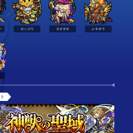
ー
ロッコウ
タオダオ
レキオウ
ント