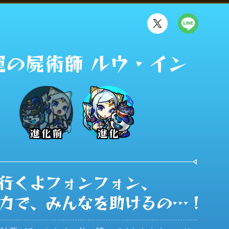
運の屍術師 ルウ・イン
進化前
進化
行くよフォンフォン、

力で、みんなを助けるの…！