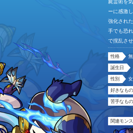
屍霊術を
ーに感激
強化され
手でも恐
で撹乱さ
性格
誕生日
性別
好きなもの
苦手なもの
関連モン