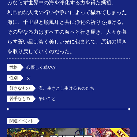
みならず世界中の海を浄化する力を得た媽祖。

利己的な人間の行いや争いによって穢れてしまった
海に、千里眼と順風耳と共に浄化の祈りを捧げる。

その聖なる力はすべての海へと行き届き、人々が暮
らす蒼い星は淡く美しい光に包まれて、原初の輝き
を取り戻していくのだった。
性格
心優しく穏やか
性別
女
好きなもの
海、生きとし生けるものたち
苦手なもの
争いごと
関連イベント