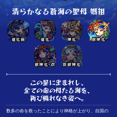
清らかなる蒼海の聖母 媽祖
進化前
進化
神化
獣神化
獣神化･改
真獣神化
この星に生まれし、

全ての命の母たる海を、

再び穢れなき姿へ。
数多の命を救ったことにより神格が上がり、自国の