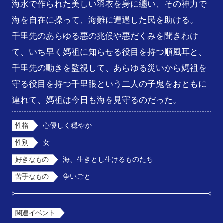
海水で作られた美しい羽衣を身に纏い、その神力で
海を自在に操って、海難に遭遇した民を助ける。

千里先のあらゆる悪の兆候や悪だくみを聞きわけ
て、いち早く媽祖に知らせる役目を持つ順風耳と、
千里先の動きを監視して、あらゆる災いから媽祖を
守る役目を持つ千里眼という二人の子鬼をおともに
連れて、媽祖は今日も海を見守るのだった。
性格
心優しく穏やか
性別
女
好きなもの
海、生きとし生けるものたち
苦手なもの
争いごと
関連イベント