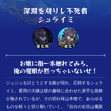
深淵を刈りし不死者

シュライミ
進化前
進化
お嬢に指一本触れてみろ、

俺の魔眼が黙っちゃいないぜ！
ジュジュを討とうとする敵が現れ、応戦するシュラ
イミ。愛用の大鎌は彼の趣味に合わせた派手な装飾
が施されているが、その切れ味は本物で、あらゆる
ものを軽々と切り裂いていく。『自分の右目は魔眼