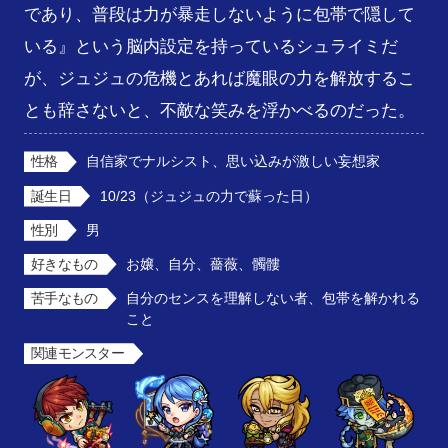
であり、普段は力が暴走しないように包帯で隠して
いる』という脳内設定を持っているシュライミだ
が、ジュジュの危機とあれば魔眼の力を解放するこ
とも辞さないと、不敵な笑みを浮かべるのだった。
性格
自信家でナルシスト、思い込みが激しい妄想家
誕生日
10/23（ジュジュの力で蘇った日）
性別
男
好きなもの
お嬢、自分、薔薇、髑髏
苦手なもの
自分のセンスを理解しない者、包帯を解かれる
こと
関連モンスター