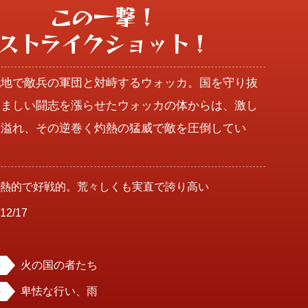
この一撃！

ストライクショット！
戦地で敵兵の軍団と対峙するウォッカ。国を守り抜
勇ましい闘志を漲らせたウォッカの体からは、激し
き溢れ、その逆巻く灼熱の猛威で敵を圧倒してい
情熱的で好戦的。荒々しくも実直で誇り高い
12/17
男
火の国の者たち
卑怯な行い、雨