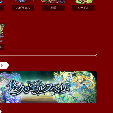
スピリタス
泡盛
シードル
ル
ント