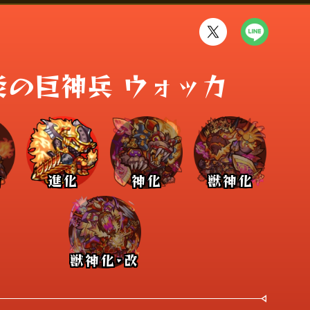
炎の巨神兵 ウォッカ
前
進化
神化
獣神化
獣神化･改