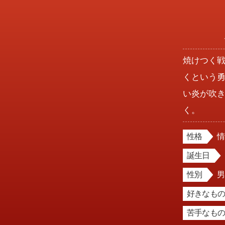
焼けつく
くという
い炎が吹
く。
性格
誕生日
性別
好きなもの
苦手なもの