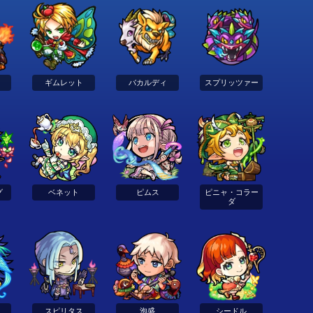
ギムレット
バカルディ
スプリッツァー
グ
ベネット
ピムス
ピニャ・コラー
ダ
スピリタス
泡盛
シードル