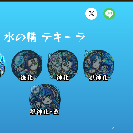
水の精 テキーラ
前
進化
神化
獣神化
獣神化･改