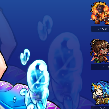
ウォッカ
アブドゥー
プルケ