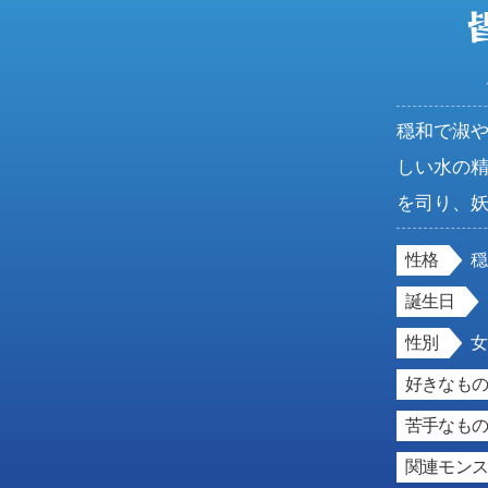
穏和で淑
しい水の
を司り、
性格
誕生日
性別
好きなもの
苦手なもの
関連モン