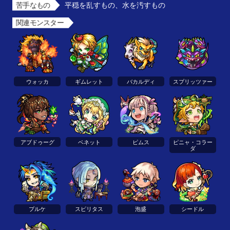
苦手なもの
平穏を乱すもの、水を汚すもの
関連モンスター
ウォッカ
ギムレット
バカルディ
スプリッツァー
アブドゥーグ
ベネット
ピムス
ピニャ・コラー
ダ
プルケ
スピリタス
泡盛
シードル