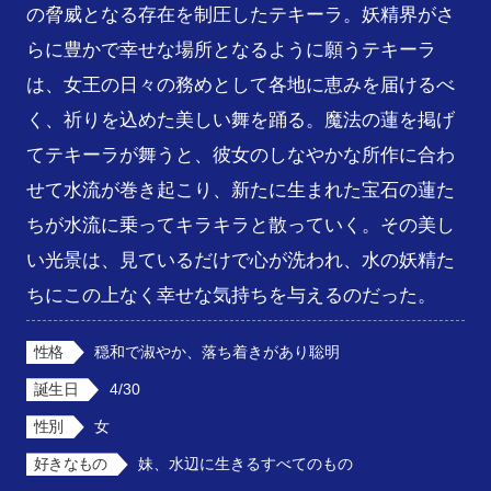
の脅威となる存在を制圧したテキーラ。妖精界がさ
らに豊かで幸せな場所となるように願うテキーラ
は、女王の日々の務めとして各地に恵みを届けるべ
く、祈りを込めた美しい舞を踊る。魔法の蓮を掲げ
てテキーラが舞うと、彼女のしなやかな所作に合わ
せて水流が巻き起こり、新たに生まれた宝石の蓮た
ちが水流に乗ってキラキラと散っていく。その美し
い光景は、見ているだけで心が洗われ、水の妖精た
ちにこの上なく幸せな気持ちを与えるのだった。
性格
穏和で淑やか、落ち着きがあり聡明
誕生日
4/30
性別
女
好きなもの
妹、水辺に生きるすべてのもの