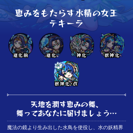
恵みをもたらす水精の女王

テキーラ
進化前
進化
神化
獣神化
獣神化･改
天地を潤す恵みの舞、

舞ってあなたに届けましょう…
魔法の鏡より生み出した水鳥を使役し、水の妖精界