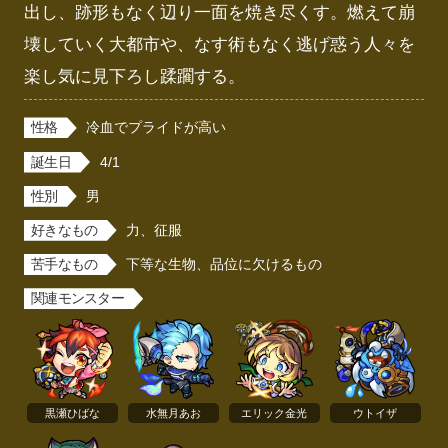
出し、跡形もなく辺り一面を焼き尽くす。燃えて崩
壊していく大都市や、なす術もなく逃げ惑う人々を
楽し気に見下ろし蹂躙する。
性格
冷血でプライドが高い
誕生日
4/1
性別
男
好きなもの
力、征服
苦手なもの
下等な生物、品位に欠けるもの
関連モンスター
黒瀬ひばな
水無月あお
エリック金光
ウトイザ