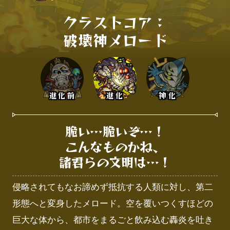
クラストコア：

破壊神メロード
進化前
進化
神化
脆い…脆いぞ…！

こんなものかね、

諸君らの文明は…！
侵略されてもなお諦めず抵抗する人類に対し、第二
形態へと変身したメロード。空を覆いつくすほどの
巨大な体から、都市をまるごと飲み込む轟炎を吐き