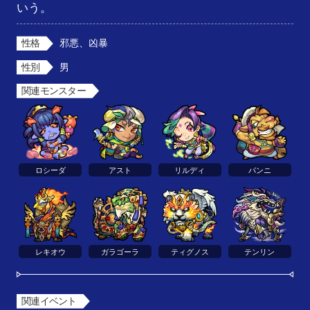
いう。
性格
邪悪、凶暴
性別
男
関連モンスター
ロシーダ
アスト
リルディ
パンニ
レキオウ
ガラゴーラ
ティグノス
テンリン
関連イベント