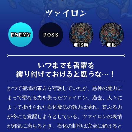
ツァイロン
ENEMY
BOSS
進化前
進化
いつまでも吾輩を

縛り付けておけると思うな…！
かつて聖域の東方を守護していたが、悪神の魔力に
よって聖なる力を失ったツァイロン。過去、人々に
よって掛けられた石化魔法の効力は薄れ、荒ぶる力
が今にも覚醒しようとしている。ツァイロンの表情
が邪気に満ちるとき、石化の封印は完全に解けると