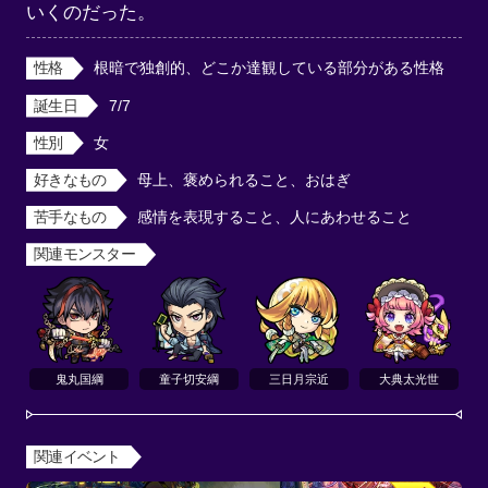
いくのだった。
性格
根暗で独創的、どこか達観している部分がある性格
誕生日
7/7
性別
女
好きなもの
母上、褒められること、おはぎ
苦手なもの
感情を表現すること、人にあわせること
関連モンスター
鬼丸国綱
童子切安綱
三日月宗近
大典太光世
関連イベント