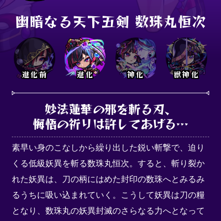
幽暗なる天下五剣 数珠丸恒次
進化前
進化
神化
獣神化
妙法蓮華の邪を斬る刃、

悔悟の祈りは許してあげる…
素早い身のこなしから繰り出した鋭い斬撃で、迫り
くる低級妖異を斬る数珠丸恒次。すると、斬り裂か
れた妖異は、刀の柄にはめた封印の数珠へとみるみ
るうちに吸い込まれていく。こうして妖異は刀の糧
となり、数珠丸の妖異封滅のさらなる力へとなって