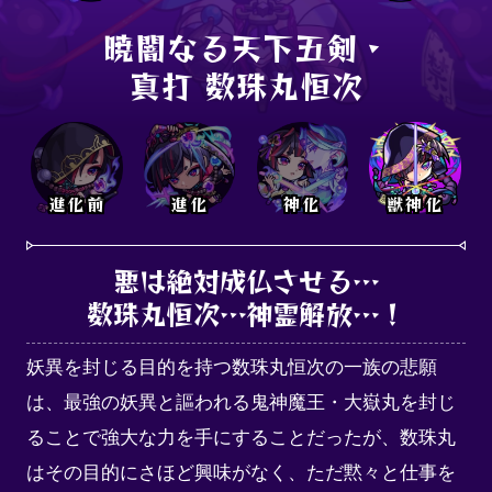
暁闇なる天下五剣・

真打 数珠丸恒次
進化前
進化
神化
獣神化
悪は絶対成仏させる…

数珠丸恒次…神霊解放…！
妖異を封じる目的を持つ数珠丸恒次の一族の悲願
は、最強の妖異と謳われる鬼神魔王・大嶽丸を封じ
ることで強大な力を手にすることだったが、数珠丸
はその目的にさほど興味がなく、ただ黙々と仕事を