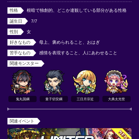
性格
根暗で独創的、どこか達観している部分がある性格
誕生日
7/7
性別
女
好きなもの
母上、褒められること、おはぎ
苦手なもの
感情を表現すること、人にあわせること
関連モンスター
鬼丸国綱
童子切安綱
三日月宗近
大典太光世
関連イベント