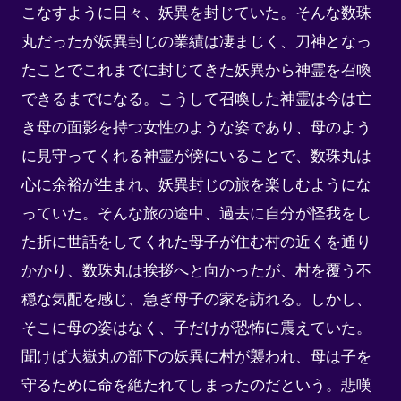
こなすように日々、妖異を封じていた。そんな数珠
丸だったが妖異封じの業績は凄まじく、刀神となっ
たことでこれまでに封じてきた妖異から神霊を召喚
できるまでになる。こうして召喚した神霊は今は亡
き母の面影を持つ女性のような姿であり、母のよう
に見守ってくれる神霊が傍にいることで、数珠丸は
心に余裕が生まれ、妖異封じの旅を楽しむようにな
っていた。そんな旅の途中、過去に自分が怪我をし
た折に世話をしてくれた母子が住む村の近くを通り
かかり、数珠丸は挨拶へと向かったが、村を覆う不
穏な気配を感じ、急ぎ母子の家を訪れる。しかし、
そこに母の姿はなく、子だけが恐怖に震えていた。
聞けば大嶽丸の部下の妖異に村が襲われ、母は子を
守るために命を絶たれてしまったのだという。悲嘆