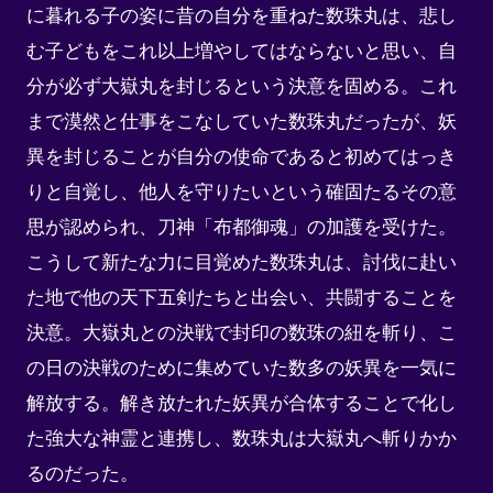
に暮れる子の姿に昔の自分を重ねた数珠丸は、悲し
む子どもをこれ以上増やしてはならないと思い、自
分が必ず大嶽丸を封じるという決意を固める。これ
まで漠然と仕事をこなしていた数珠丸だったが、妖
異を封じることが自分の使命であると初めてはっき
りと自覚し、他人を守りたいという確固たるその意
思が認められ、刀神「布都御魂」の加護を受けた。
こうして新たな力に目覚めた数珠丸は、討伐に赴い
た地で他の天下五剣たちと出会い、共闘することを
決意。大嶽丸との決戦で封印の数珠の紐を斬り、こ
の日の決戦のために集めていた数多の妖異を一気に
解放する。解き放たれた妖異が合体することで化し
た強大な神霊と連携し、数珠丸は大嶽丸へ斬りかか
るのだった。