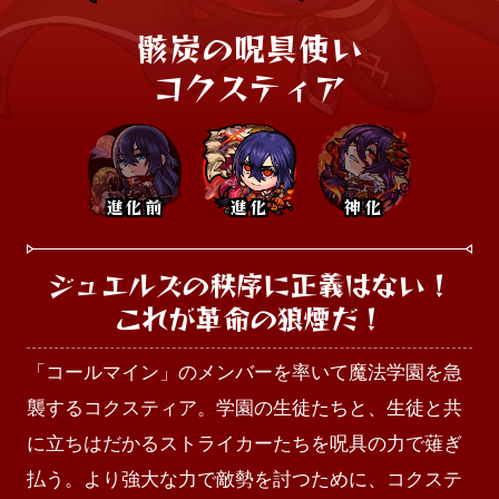
骸炭の呪具使い

コクスティア
進化前
進化
神化
ジュエルズの秩序に正義はない！

これが革命の狼煙だ！
「コールマイン」のメンバーを率いて魔法学園を急
襲するコクスティア。学園の生徒たちと、生徒と共
に立ちはだかるストライカーたちを呪具の力で薙ぎ
払う。より強大な力で敵勢を討つために、コクステ