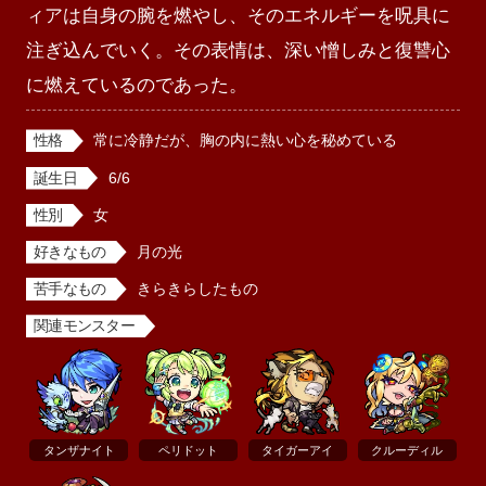
ィアは自身の腕を燃やし、そのエネルギーを呪具に
注ぎ込んでいく。その表情は、深い憎しみと復讐心
に燃えているのであった。
性格
常に冷静だが、胸の内に熱い心を秘めている
誕生日
6/6
性別
女
好きなもの
月の光
苦手なもの
きらきらしたもの
関連モンスター
タンザナイト
ペリドット
タイガーアイ
クルーディル