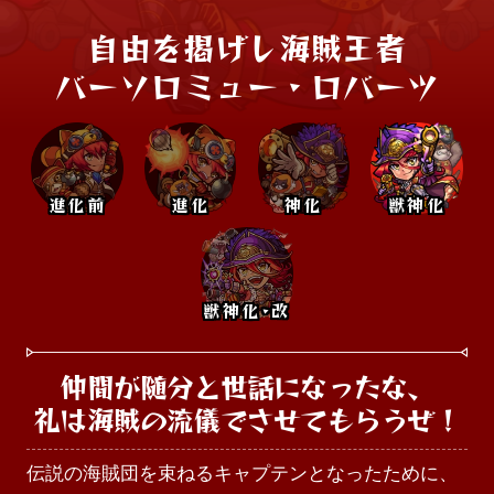
自由を掲げし海賊王者

バーソロミュー・ロバーツ
進化前
進化
神化
獣神化
獣神化･改
仲間が随分と世話になったな、

礼は海賊の流儀でさせてもらうぜ！
伝説の海賊団を束ねるキャプテンとなったために、