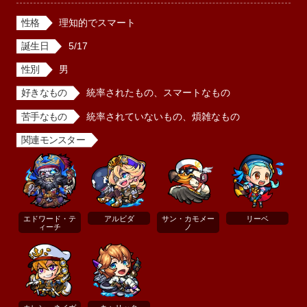
性格
理知的でスマート
誕生日
5/17
性別
男
好きなもの
統率されたもの、スマートなもの
苦手なもの
統率されていないもの、煩雑なもの
関連モンスター
エドワード・テ
アルビダ
サン・カモメー
リーベ
ィーチ
ノ