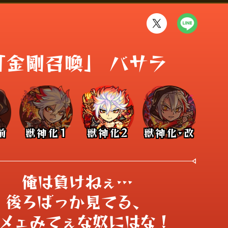
「金剛召喚」 バサラ
前
獣神化1
獣神化2
獣神化･改
俺は負けねぇ…

後ろばっか見てる、

メェみてぇな奴にはな！