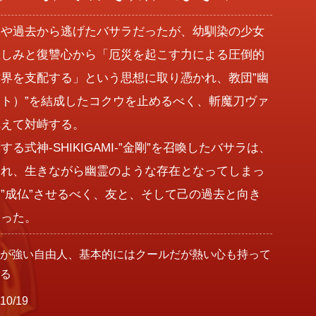
いや過去から逃げたバサラだったが、幼馴染の少女
悲しみと復讐心から「厄災を起こす力による圧倒的
界を支配する」という思想に取り憑かれ、教団”幽
ト）”を結成したコクウを止めるべく、斬魔刀ヴァ
えて対峙する。

る式神-SHIKIGAMI-”金剛”を召喚したバサラは、
われ、生きながら幽霊のような存在となってしまっ
”成仏”させるべく、友と、そして己の過去と向き
あった。
我が強い自由人、基本的にはクールだが熱い心も持って
いる
10/19