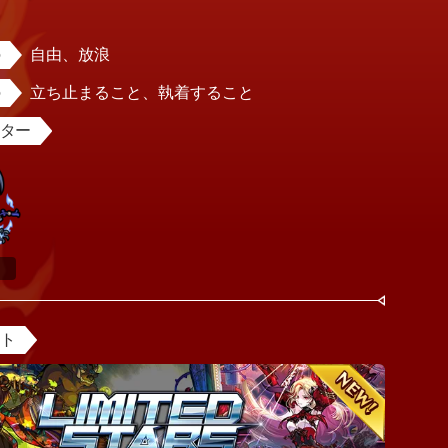
男
自由、放浪
立ち止まること、執着すること
スター
ント