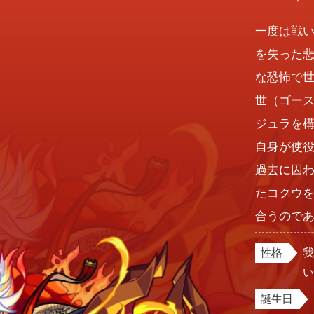
一度は戦
を失った
な恐怖で世
世（ゴース
ジュラを構
自身が使役す
過去に囚
たコクウを
合うので
性格
誕生日