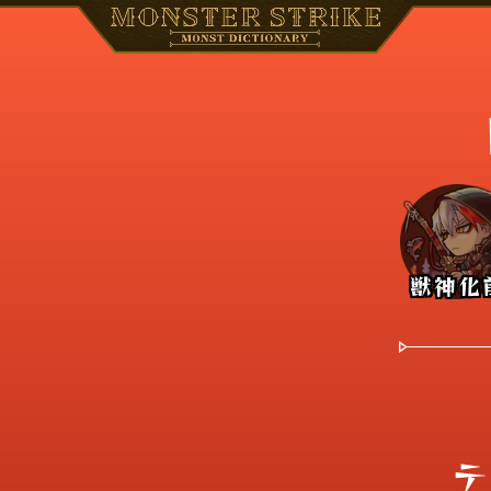
獣神化
テ