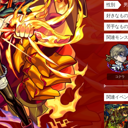
性別
好きなもの
苦手なもの
関連モン
コクウ
関連イベ