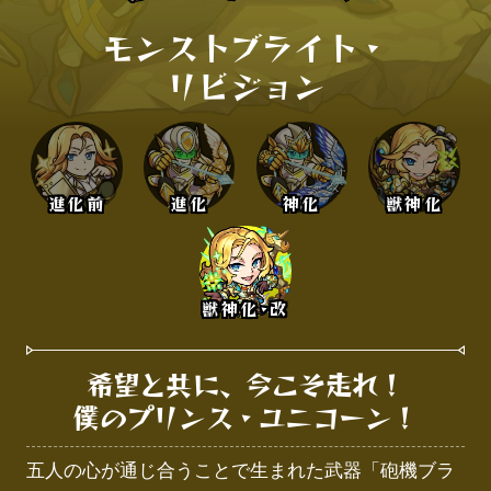
モンストブライト・

リビジョン
進化前
進化
神化
獣神化
獣神化･改
希望と共に、今こそ走れ！

僕のプリンス・ユニコーン！
五人の心が通じ合うことで生まれた武器「砲機ブラ