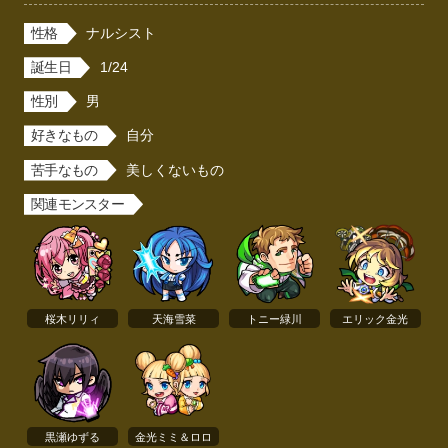
性格
ナルシスト
誕生日
1/24
性別
男
好きなもの
自分
苦手なもの
美しくないもの
関連モンスター
桜木リリィ
天海雪菜
トニー緑川
エリック金光
黒瀬ゆずる
金光ミミ＆ロロ