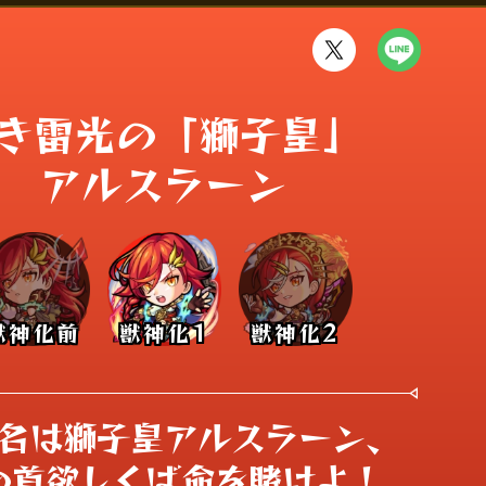
き雷光の「獅子皇」 

アルスラーン
獣神化前
獣神化1
獣神化2
名は獅子皇アルスラーン、

の首欲しくば命を賭けよ！