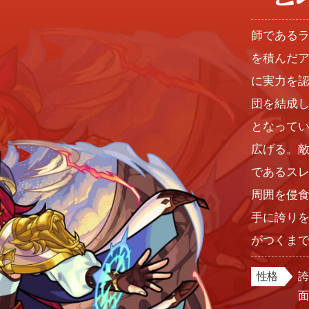
師である
を積んだ
に実力を
団を結成
となって
広げる。
であるス
周囲を侵
手に誇り
がつくま
性格