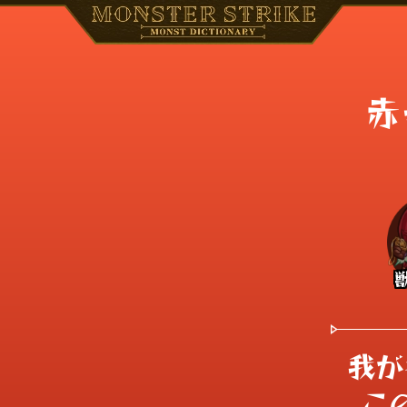
赤
我が
こ