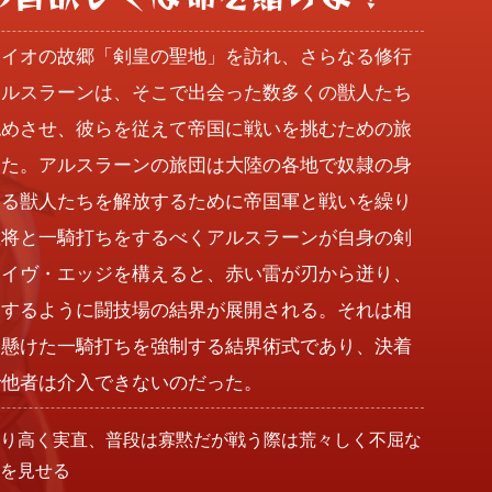
ライオの故郷「剣皇の聖地」を訪れ、さらなる修行
アルスラーンは、そこで出会った数多くの獣人たち
認めさせ、彼らを従えて帝国に戦いを挑むための旅
した。アルスラーンの旅団は大陸の各地で奴隷の身
いる獣人たちを解放するために帝国軍と戦いを繰り
敵将と一騎打ちをするべくアルスラーンが自身の剣
レイヴ・エッジを構えると、赤い雷が刃から迸り、
食するように闘技場の結界が展開される。それは相
を懸けた一騎打ちを強制する結界術式であり、決着
で他者は介入できないのだった。
誇り高く実直、普段は寡黙だが戦う際は荒々しく不屈な
面を見せる