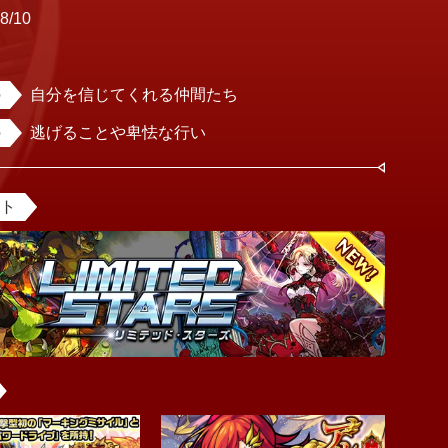
8/10
女
自分を信じてくれる仲間たち
逃げることや卑怯な行い
ント