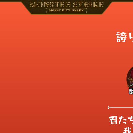
誇
君た
我