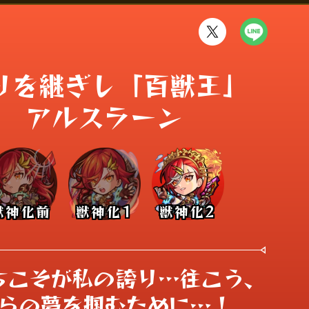
りを継ぎし「百獣王」

アルスラーン
獣神化前
獣神化1
獣神化2
ちこそが私の誇り…往こう、

らの夢を掴むために…！