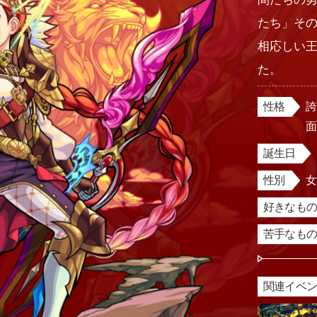
たち」そ
相応しい
た。
性格
誕生日
性別
好きなもの
苦手なもの
関連イベ