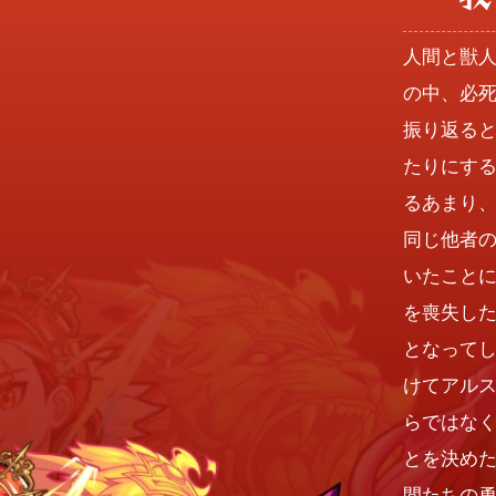
人間と獣
の中、必
振り返る
たりにす
るあまり
同じ他者
いたこと
を喪失し
となって
けてアル
らではな
とを決め
間たちの