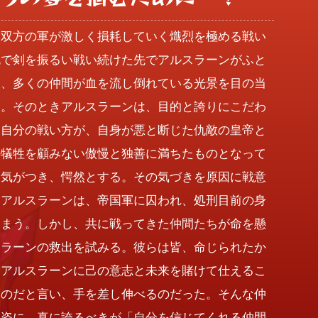
人双方の軍が激しく損耗していく熾烈を極める戦い
死で剣を振るい戦い続けた先でアルスラーンがふと
と、多くの仲間が血を流し倒れている光景を目の当
る。そのときアルスラーンは、目的と誇りにこだわ
、自分の戦い方が、自身が悪と断じた仇敵の皇帝と
の犠牲を顧みない傲慢と独善に満ちたものとなって
に気がつき、愕然とする。その気づきを原因に戦意
たアルスラーンは、帝国軍に囚われ、処刑目前の身
しまう。しかし、共に戦ってきた仲間たちが命を懸
スラーンの救出を試みる。彼らは皆、命じられたか
くアルスラーンに己の意志と未来を賭けて仕えるこ
たのだと言い、手を差し伸べるのだった。そんな仲
勇姿に、真に誇るべきが「自分を信じてくれる仲間