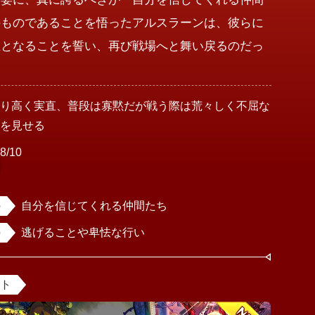
のものであることを悟ったアルスラーンは、彼らに
王となることを誓い、再び戦場へと舞い戻るのだっ
誇り高く実直、普段は寡黙だが戦う際は荒々しく不屈な
面を見せる
8/10
女
自分を信じてくれる仲間たち
逃げることや卑怯な行い
ント