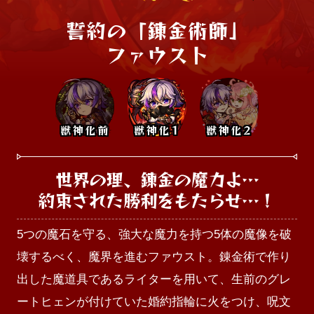
誓約の「錬金術師」

ファウスト
獣神化前
獣神化1
獣神化2
世界の理、錬金の魔力よ…

約束された勝利をもたらせ…！
5つの魔石を守る、強大な魔力を持つ5体の魔像を破
壊するべく、魔界を進むファウスト。錬金術で作り
出した魔道具であるライターを用いて、生前のグレ
ートヒェンが付けていた婚約指輪に火をつけ、呪文