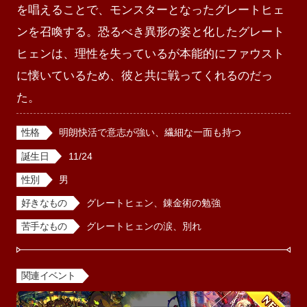
を唱えることで、モンスターとなったグレートヒェ
ンを召喚する。恐るべき異形の姿と化したグレート
ヒェンは、理性を失っているが本能的にファウスト
に懐いているため、彼と共に戦ってくれるのだっ
た。
性格
明朗快活で意志が強い、繊細な一面も持つ
誕生日
11/24
性別
男
好きなもの
グレートヒェン、錬金術の勉強
苦手なもの
グレートヒェンの涙、別れ
関連イベント