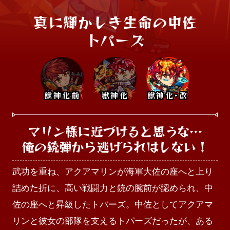
真に輝かしき生命の中佐

トパーズ
獣神化前
獣神化
獣神化･改
マリン様に近づけると思うな…

俺の銃弾から逃げられはしない！
武功を重ね、アクアマリンが海軍大佐の座へと上り
詰めた折に、高い戦闘力と銃の腕前が認められ、中
佐の座へと昇級したトパーズ。中佐としてアクアマ
リンと彼女の部隊を支えるトパーズだったが、ある