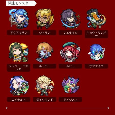
関連モンスター
アクアマリン
シトリン
シュライミ
キョウ・リンポ
ー
ジュジュ・アロ
ルーチー
ルビー
サファイヤ
メロ
エメラルド
ダイヤモンド
アメジスト