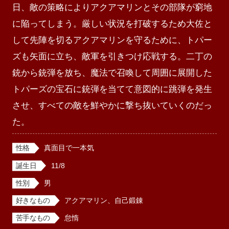
日、敵の策略によりアクアマリンとその部隊が窮地
に陥ってしまう。厳しい状況を打破するため大佐と
して先陣を切るアクアマリンを守るために、トパー
ズも矢面に立ち、敵軍を引きつけ応戦する。二丁の
銃から銃弾を放ち、魔法で召喚して周囲に展開した
トパーズの宝石に銃弾を当てて意図的に跳弾を発生
させ、すべての敵を鮮やかに撃ち抜いていくのだっ
た。
性格
真面目で一本気
誕生日
11/8
性別
男
好きなもの
アクアマリン、自己鍛錬
苦手なもの
怠惰