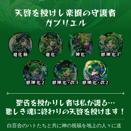
天啓を授けし楽園の守護者

ガブリエル
進化前
進化
神化
獣神化1
獣神化2
獣神化･改1
獣神化･改2
聖告を授かりし者は私が護る…

悪しき魂に終わりの天啓を授けます！
白百合のハトたちと共に神の祝福を地上の人々に送