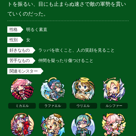
トを振るい、目にも止まらぬ速さで敵の軍勢を貫い
ていくのだった。
性格
明るく素直
性別
女
好きなもの
ラッパを吹くこと、人の笑顔を見ること
苦手なもの
仲間を疑ったり傷つけること
関連モンスター
ミカエル
ラファエル
ウリエル
ルシファー