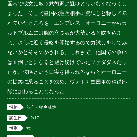
国内で彼女に敵う武術家は誰ひとりいなくなってし
まった。そこで皇国の憲兵相手に腕試しと称して暴
れていたところを、エンプレス・オーロニーからカ
ルトブルムには腕の立つ者が大勢いると吹き込ま
れ、さらに近く侵略を開始するので力試しをしてみ
ないかとそそのかされる。これまで、他国での争い
は面倒ごとになると避け続けていたファダダスだっ
たが、侵略という口実を得られるならとオーロニー
の提案に乗ることを決め、ヴァトナ皇国軍の精鋭部
隊に加わることとなった。
性格
熱血で猪突猛進
誕生日
2/17
性別
女