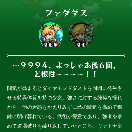
ファダダス
進化前
進化
…９９９４、よっしゃあ後６回、

ど根性～～～～！！
闘気が高まるとダイヤモンドダストを周囲に発生さ
せる特異体質を持つ少女。強さに対する純粋な憧れ
から、他の迷惑をかえりみずに己の闘気を高めて鍛
錬に明け暮れている。武術が得意であり、強者を求
めて道場破りを繰り返していたところ、ヴァトナ皇