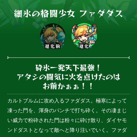
細氷の格闘少女 ファダダス
進化前
進化
砕氷一発天下最強！

アタシの闘気に火を点けたのは

お前かぁぁ！！
カルトブルムに攻め入るファダダス。極寒によって
凍った門を、渾身のパンチで打ち砕く。その凄まじ
い威力で粉砕された門は粉々に砕け散り、ダイヤモ
ンドダストとなって敵へと降り注いでいく。ファダ