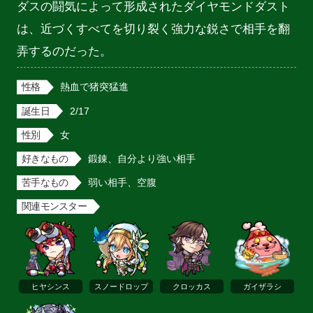
ダスの闘気によって形成されたダイヤモンドダスト
は、近づくすべてを切り裂く強力な鋭さで相手を翻
弄するのだった。
性格
熱血で猪突猛進
誕生日
2/17
性別
女
好きなもの
鍛錬、自分より強い相手
苦手なもの
弱い相手、空腹
関連モンスター
ヒヤシンス
スノードロップ
クロッカス
ガイザラシ