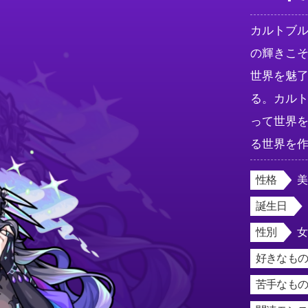
カルトブ
の輝きこ
世界を魅
る。カル
って世界
る世界を
性格
誕生日
性別
好きなもの
苦手なもの