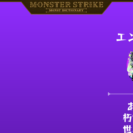
エ
朽
世