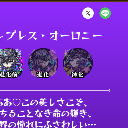
ンプレス・オーロニー
進化前
進化
神化
ああ♡この美しさこそ、

ちることなき命の輝き、

界の憧れにふさわしい…