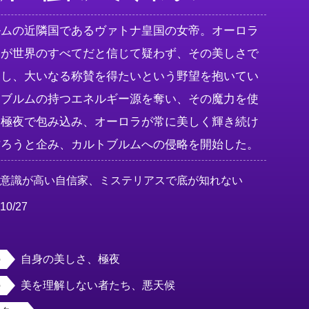
ルムの近隣国であるヴァトナ皇国の女帝。オーロラ
そが世界のすべてだと信じて疑わず、その美しさで
了し、大いなる称賛を得たいという野望を抱いてい
トブルムの持つエネルギー源を奪い、その魔力を使
を極夜で包み込み、オーロラが常に美しく輝き続け
作ろうと企み、カルトブルムへの侵略を開始した。
美意識が高い自信家、ミステリアスで底が知れない
10/27
女
自身の美しさ、極夜
美を理解しない者たち、悪天候