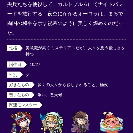
尖兵たちを使役して、カルトブルムにてナイトパレ
ードを敢行する。夜空にかかるオーロラは、まるで
両国の和平を示す祝幕のように美しく煌めくのだっ
た。
性格
美意識が高くミステリアスだが、人々を想う優しさを
持つ
誕生日
10/27
性別
女
好きなもの
多くの人々から親しまれること、極夜
苦手なもの
争い、悪天候
関連モンスター