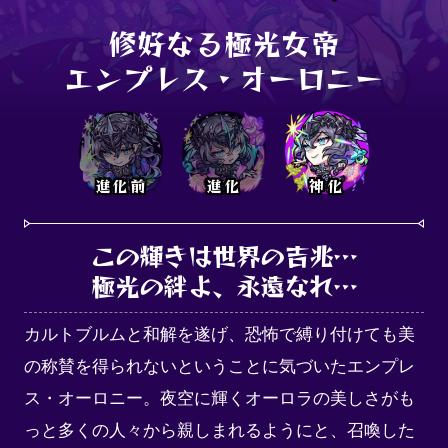
修好なる極光女帝

エンプレス・オーロニー
進化前
進化
神化
この輝きは世界の吉兆…

極光の絆よ、永遠なれ…
カルトブルムと和解を遂げ、恐怖で縛り付けても美
の称賛を得られないということに気づいたエンプレ
ス・オーロニー。夜空に輝くオーロラの美しさがも
っと多くの人々から親しまれるようにと、召喚した