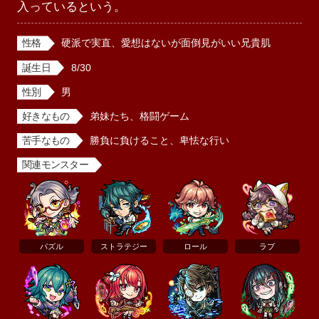
入っているという。
性格
硬派で実直、愛想はないが面倒見がいい兄貴肌
誕生日
8/30
性別
男
好きなもの
弟妹たち、格闘ゲーム
苦手なもの
勝負に負けること、卑怯な行い
関連モンスター
パズル
ストラテジー
ロール
ラブ