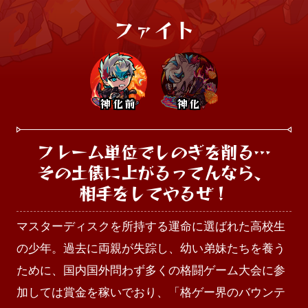
ファイト
神化前
神化
フレーム単位でしのぎを削る…

その土俵に上がるってんなら、

相手をしてやるぜ！
マスターディスクを所持する運命に選ばれた高校生
の少年。過去に両親が失踪し、幼い弟妹たちを養う
ために、国内国外問わず多くの格闘ゲーム大会に参
加しては賞金を稼いでおり、「格ゲー界のバウンテ