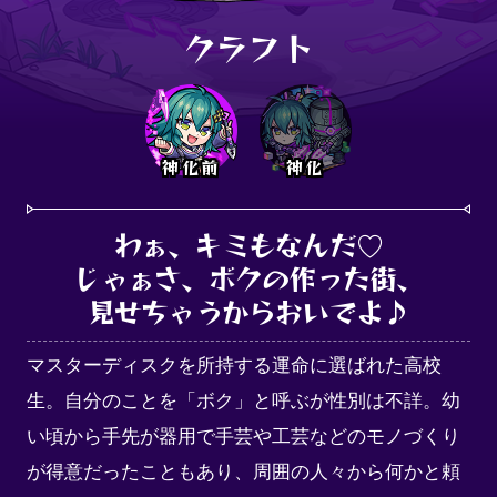
クラフト
神化前
神化
わぁ、キミもなんだ♡

じゃぁさ、ボクの作った街、

見せちゃうからおいでよ♪
マスターディスクを所持する運命に選ばれた高校
生。自分のことを「ボク」と呼ぶが性別は不詳。幼
い頃から手先が器用で手芸や工芸などのモノづくり
が得意だったこともあり、周囲の人々から何かと頼