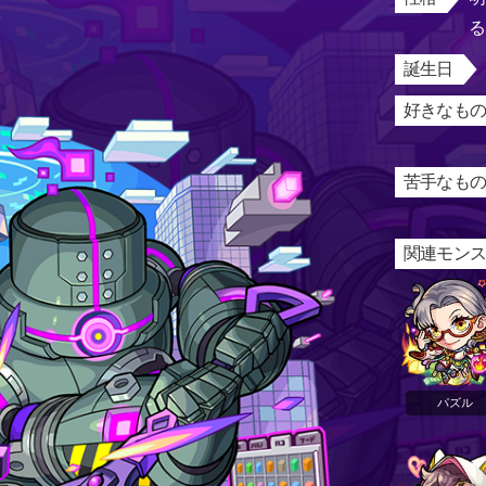
誕生日
好きなもの
苦手なもの
関連モン
パズル