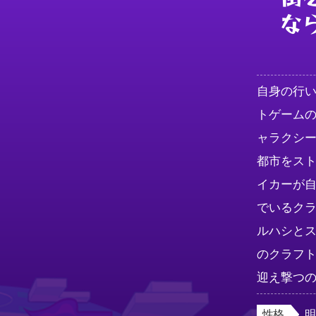
な
自身の行
トゲーム
ャラクシー
都市をス
イカーが
でいるク
ルハシと
のクラフ
迎え撃つ
性格