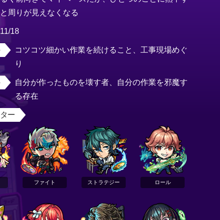
ると周りが見えなくなる
11/18
コツコツ細かい作業を続けること、工事現場めぐ
り
自分が作ったものを壊す者、自分の作業を邪魔す
る存在
スター
ファイト
ストラテジー
ロール