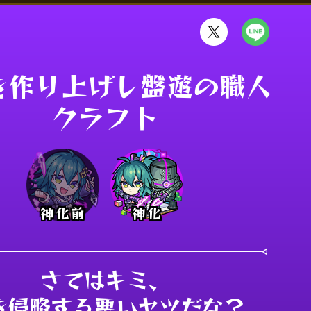
作り上げし盤遊の職人 

クラフト
神化前
神化
さてはキミ、

を侵略する悪いヤツだな？
