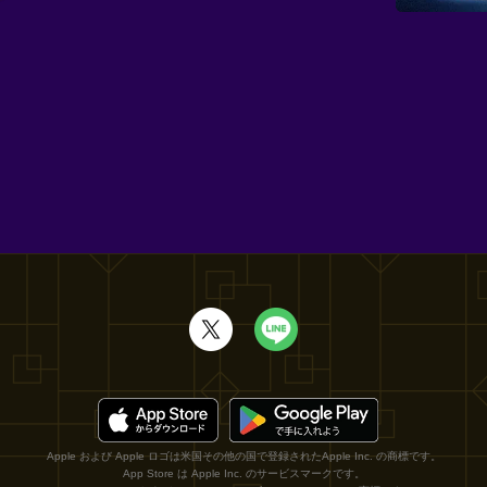
Apple および Apple ロゴは米国その他の国で登録されたApple Inc. の商標です。
App Store は Apple Inc. のサービスマークです。