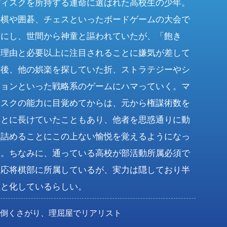
ディスクを所持する運命に選ばれた高校生の少年。
将棋や囲碁、チェスといったボードゲームの大会で
めにし、世間から神童と謳われていたが、「飽き
う理由と必要以上に注目されることに嫌気が差して
の後、他の娯楽を探していた折、ストラテジーやシ
ションといった戦略系のゲームにハマっていく。マ
ィスクの能力に目覚めてからは、元から権謀術数を
ことに長けていたこともあり、他者を思惑通りに動
い詰めることにこの上ない愉悦を覚えるようになっ
た。ちなみに、通っている高校が部活動所属必須で
一応将棋部に所属しているが、実力は隠しており半
員と化しているらしい。
面倒くさがり、理屈屋でリアリスト