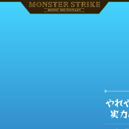
やれ
実力