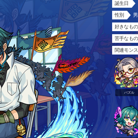
誕生日
性別
好きなもの
苦手なもの
関連モン
パズル