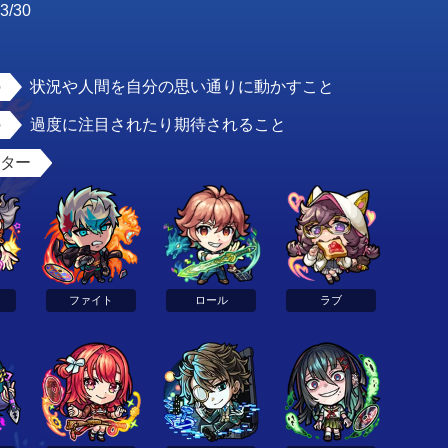
3/30
男
状況や人間を自分の思い通りに動かすこと
過度に注目されたり期待されること
スター
ファイト
ロール
ラブ