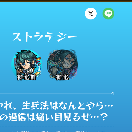
ストラテジー
神化前
神化
やれ、生兵法はなんとやら…

の過信は痛い目見るぜ…？