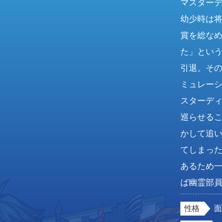
マスター
幼少時は
賞を総な
た」とい
引退。そ
ミュレー
スターデ
巡らせる
かして追
てしまっ
あるため
ば幽霊部
性格