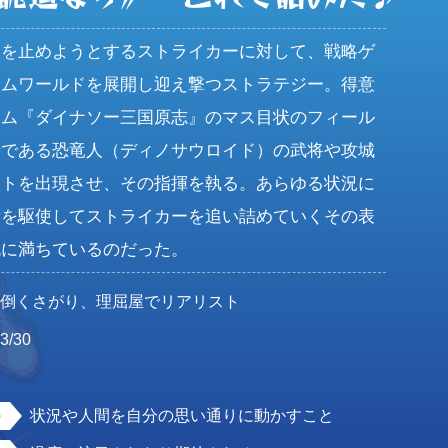
いを止めようとするストライカーに対して、戦略ゲ
ームワールドを展開し迎え撃つストラテジー。得意
ーム『ダイナソー三国原志』のマス目状のフィール
士である恐竜人（ディノサウロイド）の武将や攻城
ットを出現させ、その指揮を執る。あらゆる状況に
術を駆使してストライカーを追い詰めていくその表
悦に満ちているのだった。
面倒くさがり、理屈屋でリアリスト
3/30
男
状況や人間を自分の思い通りに動かすこと