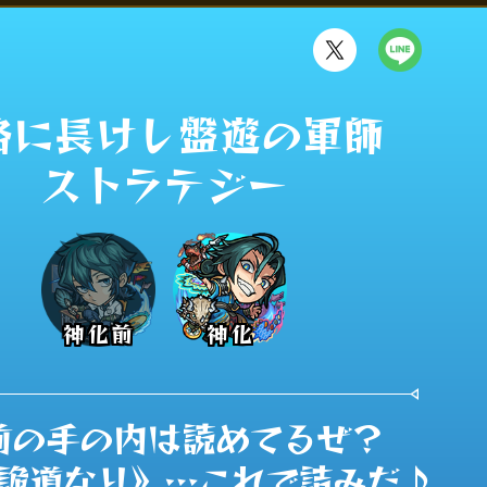
に長けし盤遊の軍師 

ストラテジー
神化前
神化
前の手の内は読めてるぜ？

詭道なり》…これで詰みだ♪