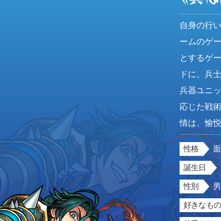
自身の行
ームのゲ
とするゲ
ドに、兵
兵器ユニ
応じた戦
情は、愉
性格
誕生日
性別
好きなもの