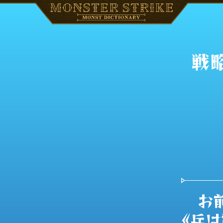
戦略
お
《兵は