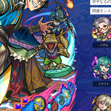
苦手なもの
関連モン
パズル
クラフト