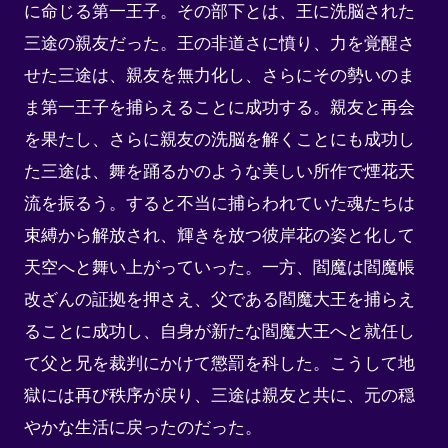
に命じる第一王子。その部下とは、王に洗脳された
三途の親友だった。王の非道さに憤り、力を覚醒さ
せた三途は、親友を無力化し、さらにその勢いのま
ま第一王子を捕らえることに成功する。親友と再会
を果たし、さらに親友の洗脳を解くことにも成功し
た三途は、舞を踊るかのような美しい所作で煙花天
流を振るう。すると不当に捕らわれていた魂たちは
束縛から解放され、輝きを放つ彼岸花の姿と化して
天空へと舞い上がっていった。一方、閻魔は閻魔帳
改ざんの証拠を押さえ、父である閻魔大王を捕らえ
ることに成功し、自身が新たな閻魔大王へと就任し
て父と兄を裁判にかけて懲罰を科した。こうして地
獄には再び秩序が戻り、三途は親友と共に、元の穏
やかな生活に戻ったのだった。