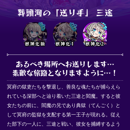
葬頭河の「送り手」 三途
獣神化前
獣神化1
獣神化2
あるべき場所へお送りします…

素敵な旅路となりますように…！
冥府の獄吏たちを撃退し、善良な魂たちが捕らえら
れている深部へと辿り着いた三途と閻魔。すると彼
女たちの前に、閻魔の兄であり典獄（てんごく）と
して冥府の監獄を支配する第一王子が現れる。従え
た部下の一人に、三途と戦い、彼女を捕縛するよう