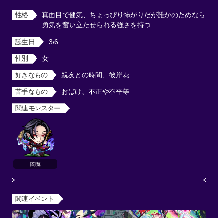
性格
真面目で健気、ちょっぴり怖がりだが誰かのためなら
勇気を奮い立たせられる強さを持つ
誕生日
3/6
性別
女
好きなもの
親友との時間、彼岸花
苦手なもの
おばけ、不正や不平等
関連モンスター
閻魔
関連イベント