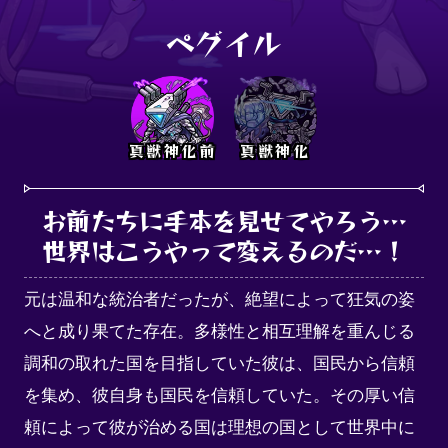
ペグイル
真獣神化前
真獣神化
お前たちに手本を見せてやろう…

世界はこうやって変えるのだ…！
元は温和な統治者だったが、絶望によって狂気の姿
へと成り果てた存在。多様性と相互理解を重んじる
調和の取れた国を目指していた彼は、国民から信頼
を集め、彼自身も国民を信頼していた。その厚い信
頼によって彼が治める国は理想の国として世界中に