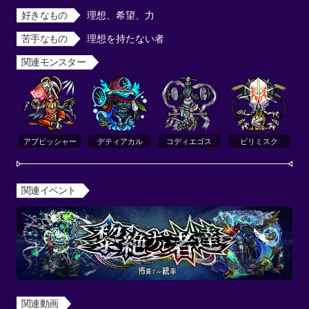
好きなもの
理想、希望、力
苦手なもの
理想を持たない者
関連モンスター
アブピッシャー
デティアカル
コディエゴス
ビリミスク
関連イベント
関連動画