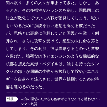
知れ渡り、多くの人々が集まってきた。しかし、あ
るとき、その多様性がバランスを崩し、国民同士の
対立が激化してついに内戦が勃発してしまう。戦い
を止めるために演説を行い思想を訴える彼だった
が、思惑とは裏腹に信頼していた国民から激しく糾
弾され、さらに攻撃を受けて、絶望の末に命を落と
してしまう。その刹那、彼は異形なるものへと変貌
を遂げた。強靭な肉体とエンジンのような機械的な
頭部を携えた異形・ペグイルは、触手を持ったタン
ク状の部下が周囲の生物から搾取して貯めたエネル
ギーを自身へと注入させ、世界を蹂躙するための準
備を進めるのだった。
性格
自身の理想のためなら他者がどうなろうと構わないワ
ンマン気質