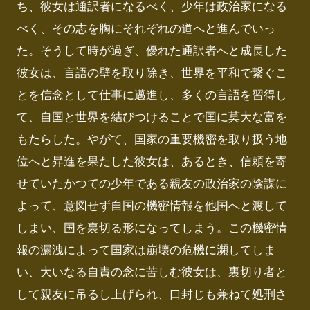
ち、彼女は通訳者になるべく、少年は政治家になる
べく、その志を胸にそれぞれの道へと進んでいっ
た。そうして時が過ぎ、優れた通訳者へと成長した
彼女は、言語の壁を取り除き、世界を平和で繋ぐこ
とを信念として仕事に邁進し、多くの言語を習得し
て、自国と世界を結びつけることで国に莫大な富を
もたらした。やがて、国家の重要機密を取り扱う地
位へと昇進を果たした彼女は、あるとき、信頼を寄
せていたかつての少年である親友の政治家の陰謀に
よって、意図せず自国の機密情報を他国へと渡して
しまい、国を裏切る形になってしまう。この機密情
報の漏洩によって国家は崩壊の危機に瀕してしま
い、大いなる自責の念に苦しむ彼女は、裏切り者と
して親友に吊るし上げられ、口封じも兼ねて処刑さ