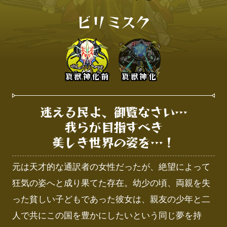
ビリミスク
真獣神化前
真獣神化
迷える民よ、御覧なさい…

我らが目指すべき

美しき世界の姿を…！
元は天才的な通訳者の女性だったが、絶望によって
狂気の姿へと成り果てた存在。幼少の頃、両親を失
った貧しい子どもであった彼女は、親友の少年と二
人で共にこの国を豊かにしたいという同じ夢を持