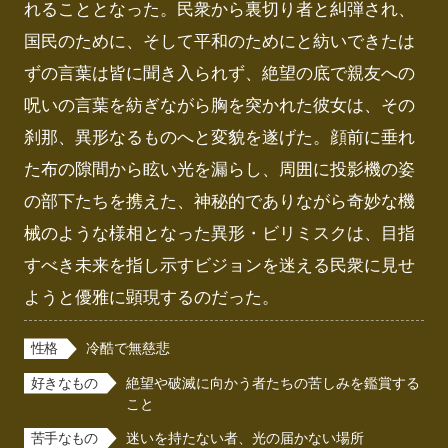
れることとなった。民衆から裏切り者と糾弾され、
国民のために、そして平和のためにと紡いできたは
ずの言葉は皆に聞き入られず、絶望の底で親友への
呪いの言葉を紡ぎながら胸を突かれた彼女は、その
刹那、異形なるものへと変貌を遂げた。顔前に垂れ
た布の隙間から眩い光を漏らし、周囲に投影機の姿
の部下たちを携えた、神秘的でありながら奇妙な機
械のような様相となった異形・ビリミスクは、目指
すべき未来を指し示すビジョンを迷える民衆に見せ
ようと優雅に顕現するのだった。
性格
冷酷で無慈悲
好きなもの
絶望や破滅に向かう者たちの苦しみを鑑賞する
こと
苦手なもの
迷いを持たない者、光の届かない場所