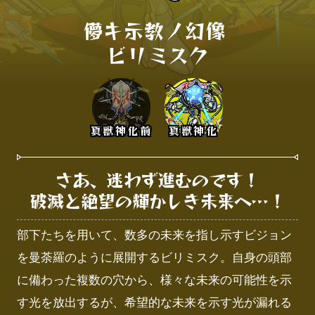
儚キ示教ノ幻像 

ビリミスク
真獣神化前
真獣神化
さあ、迷わず進むのです！

破滅と絶望の輝かしき未来へ…！
部下たちを用いて、数多の未来を指し示すビジョン
を曼荼羅のように展開するビリミスク。自身の頭部
に備わった複数の穴から、様々な未来の可能性を示
す光を放出するが、希望的な未来を示す光が漏れる