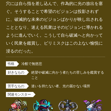
穴には自ら指を差し込んで、作為的に光の放出を塞
ぐ。そうすることで希望のビジョンは投影されず
に、破滅的な未来のビジョンばかりが映し出される
こととなり、迷える民衆はそのビジョンに導かれる
ように進んでいく。こうして自ら破滅へと向かって
いく民衆を鑑賞し、ビリミスクはこの上ない愉悦に
浸るのだった。
性格
冷酷で無慈悲
好きなもの
絶望や破滅に向かう者たちの苦しみを鑑賞する
こと
苦手なもの
迷いを持たない者、光の届かない場所
関連モンスター