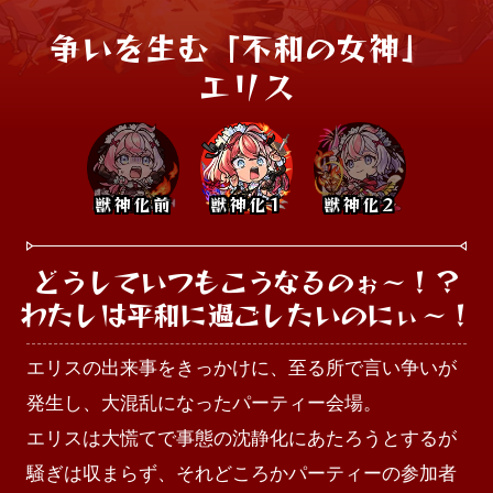
争いを生む「不和の女神」 

エリス
獣神化前
獣神化1
獣神化2
どうしていつもこうなるのぉ～！？

わたしは平和に過ごしたいのにぃ～！
エリスの出来事をきっかけに、至る所で言い争いが
発生し、大混乱になったパーティー会場。

エリスは大慌てで事態の沈静化にあたろうとするが
騒ぎは収まらず、それどころかパーティーの参加者