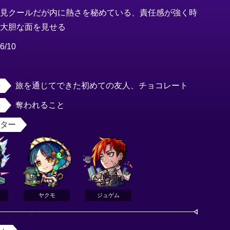
一見クールだが内に熱さを秘めている、責任感が強く時
折大胆な面を見せる
6/10
女
旅を通じてできた初めての友人、チョコレート
奪われること
スター
ヤクモ
ジュゲム