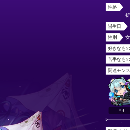
性格
誕生日
性別
好きなもの
苦手なもの
関連モン
ネオ