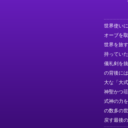
世界使い
オーブを取
世界を旅
持っていた
儀礼剣を
の背後に
大な「大式
神聖かつ
式神の力
の数多の
戻す最後