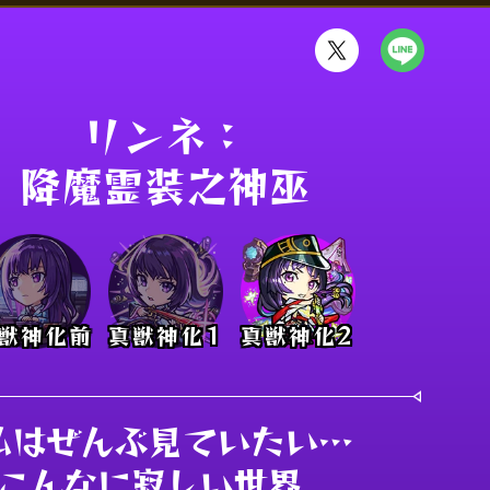
リンネ：

降魔霊装之神巫
獣神化前
真獣神化1
真獣神化2
私はぜんぶ見ていたい…

こんなに寂しい世界、
