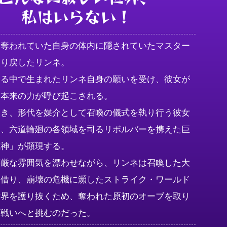
私はいらない！
に奪われていた自身の体内に隠されていたマスター
り戻したリンネ。

する中で生まれたリンネ自身の願いを受け、彼女が
本来の力が呼び起こされる。

抜き、形代を媒介として召喚の儀式を執り行う彼女
は、六道輪廻の各領域を司るリボルバーを携えた巨
神」が顕現する。

荘厳な雰囲気を漂わせながら、リンネは召喚した大
を借り、崩壊の危機に瀕したストライク・ワールド
世界を護り抜くため、奪われた原初のオーブを取り
の戦いへと挑むのだった。