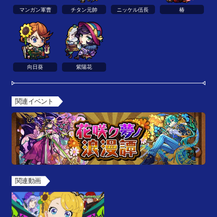
マンガン軍曹
チタン元帥
ニッケル伍長
椿
向日葵
紫陽花
関連イベント
関連動画