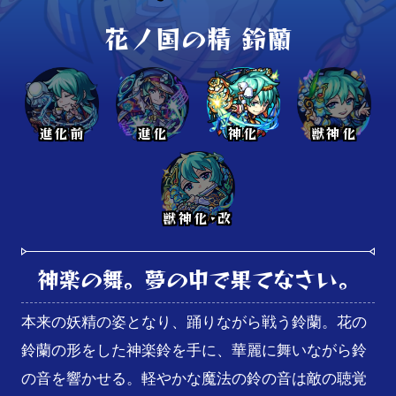
花ノ国の精 鈴蘭
進化前
進化
神化
獣神化
獣神化･改
神楽の舞。夢の中で果てなさい。
本来の妖精の姿となり、踊りながら戦う鈴蘭。花の
鈴蘭の形をした神楽鈴を手に、華麗に舞いながら鈴
の音を響かせる。軽やかな魔法の鈴の音は敵の聴覚