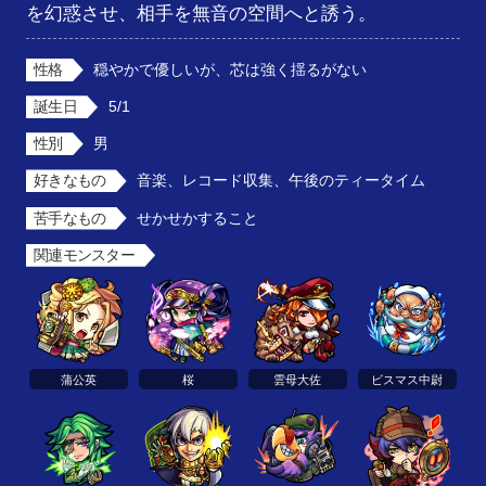
を幻惑させ、相手を無音の空間へと誘う。
性格
穏やかで優しいが、芯は強く揺るがない
誕生日
5/1
性別
男
好きなもの
音楽、レコード収集、午後のティータイム
苦手なもの
せかせかすること
関連モンスター
蒲公英
桜
雲母大佐
ビスマス中尉